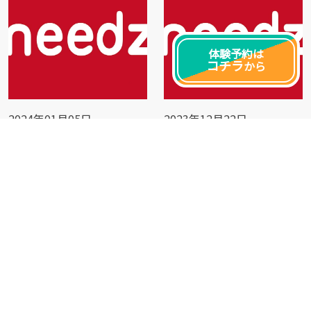
体験予約は
コチラ
から
2024年01月05日
2023年12月22日
今年こそは痩せません
年末年始の休館日のお
か⁉️
知らせ📢